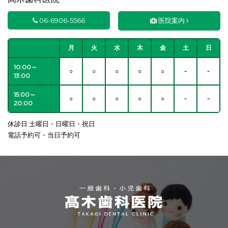
06-6906-5566
医院案内
月
火
水
木
金
土
日
10:00～
○
○
○
○
○
-
-
13:00
15:00～
○
○
○
○
○
-
-
20:00
休診日:土曜日・日曜日・祝日
電話予約可・当日予約可