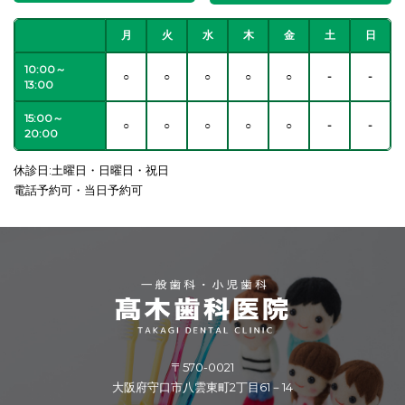
月
火
水
木
金
土
日
10:00～
○
○
○
○
○
-
-
13:00
15:00～
○
○
○
○
○
-
-
20:00
休診日:土曜日・日曜日・祝日
電話予約可・当日予約可
〒570-0021
大阪府守口市八雲東町2丁目61－14